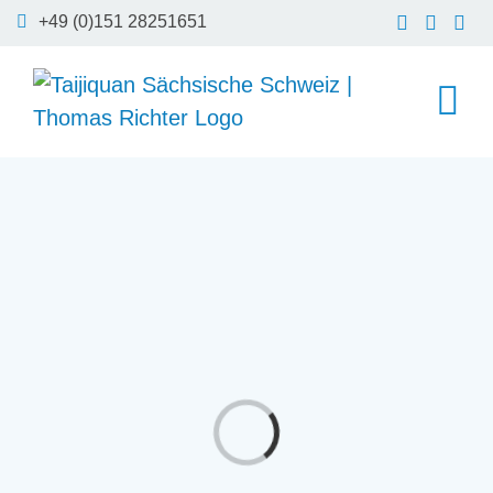
Zum
+49 (0)151 28251651
Inhalt
springen
Laden...